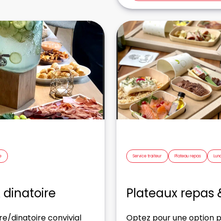
e
Service traiteur
Plateau repas
Lun
 dinatoire
Plateaux repas 
e/dinatoire convivial
Optez pour une option p