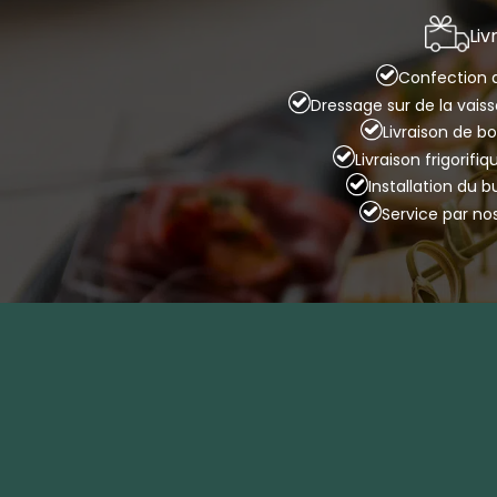
Liv
Confection d
Dressage sur de la vais
Livraison de bo
Livraison frigorifi
Installation du 
Service par no