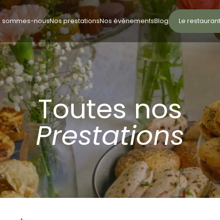
i sommes-nous
Nos prestations
Nos évènements
Blog
Le restauran
Toutes nos
Prestations