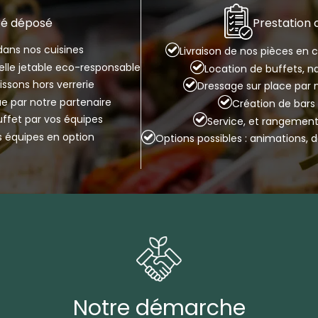
Prestation
ré déposé
ans nos cuisines
Livraison de nos pièces en
selle jetable eco-responsable
Location de buffets, n
issons hors verrerie
Dressage sur place par 
que par notre partenaire
Création de bar
buffet par vos équipes
Service, et rangement
s équipes en option
Options possibles : animations, 
Notre démarche