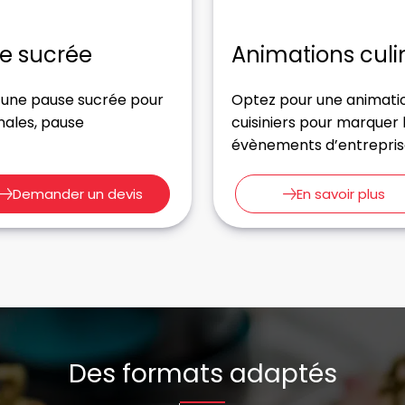
se sucrée
Animations culi
u une pause sucrée pour
Optez pour une animatio
nales, pause
cuisiniers pour marquer l
évènements d’entreprise 
Demander un devis
En savoir plus
Des formats adaptés