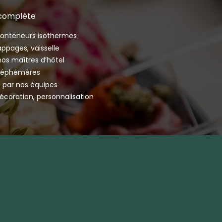
 complète
 conteneurs isothermes
appages, vaisselle
nos maîtres d’hôtel
s éphémères
 par nos équipes
décoration, personnalisation