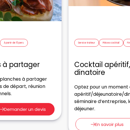
À partir de 10 pers.
Service traiteur
Pièces cocktail
Fi
 à partager
Cocktail apéritif
dinatoire
 planches à partager
s de départ, réunion
Optez pour un moment co
nnels.
apéritif/déjeunatoire/di
séminaire d’entreprise,
déjeuner.
Demander un devis
En savoir plus