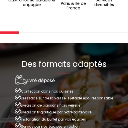
Gastronomie durable &
Services
Paris & Ile de
engagée
diversifiés
France
Des formats adaptés
Livré déposé
Confection dans nos cuisines
Dressage sur de la vaisselle jetable eco-responsable
Livraison de boissons hors verrerie
Livraison frigorifique par notre partenaire
Installation du buffet par vos équipes
Service par nos équipes en option