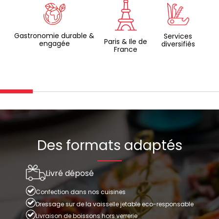
Gastronomie durable &
Services
Paris & Ile de
engagée
diversifiés
France
Des formats adaptés
Livré déposé
Confection dans nos cuisines
Dressage sur de la vaisselle jetable eco-responsable
Livraison de boissons hors verrerie